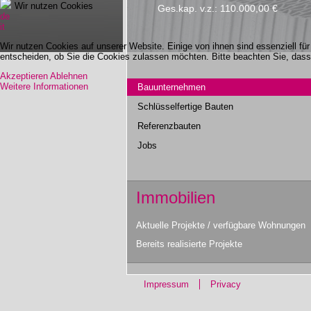
Wir nutzen Cookies
Ges.kap. v.z.: 110.000,00 €
de
it
Wir nutzen Cookies auf unserer Website. Einige von ihnen sind essenziell fü
entscheiden, ob Sie die Cookies zulassen möchten. Bitte beachten Sie, dass 
Akzeptieren
Ablehnen
Weitere Informationen
Bauunternehmen
Schlüsselfertige Bauten
Referenzbauten
Jobs
Immobilien
Aktuelle Projekte / verfügbare Wohnungen
Bereits realisierte Projekte
Impressum
Privacy