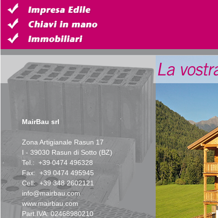
MairBau srl
Zona Artigianale Rasun 17
I - 39030 Rasun di Sotto (BZ)
Tel.: +39 0474 496328
Fax: +39 0474 495945
Cell: +39 348 2602121
info@mairbau.com
www.mairbau.com
Part.IVA: 02468980210